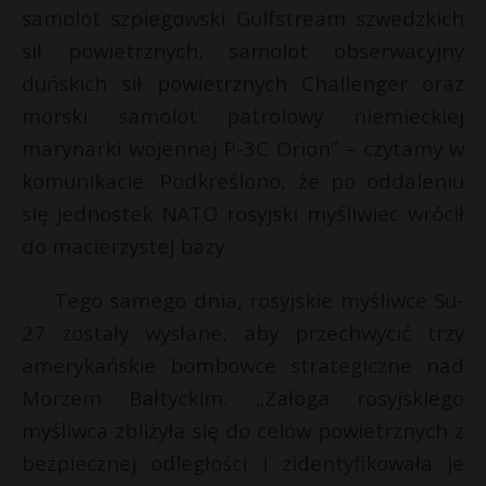
t
samolot szpiegowski Gulfstream szwedzkich
r
sił powietrznych, samolot obserwacyjny
duńskich sił powietrznych Challenger oraz
s
morski samolot patrolowy niemieckiej
s
marynarki wojennej P-3C Orion” – czytamy w
komunikacie. Podkreślono, że po oddaleniu
się jednostek NATO rosyjski myśliwiec wrócił
do macierzystej bazy.
Tego samego dnia, rosyjskie myśliwce Su-
27 zostały wysłane, aby przechwycić trzy
amerykańskie bombowce strategiczne nad
Morzem Bałtyckim. „Załoga rosyjskiego
myśliwca zbliżyła się do celów powietrznych z
bezpiecznej odległości i zidentyfikowała je