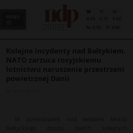
MENU
4.30
3.73
5.02
0.18
4.60
Kolejne incydenty nad Bałtykiem.
NATO zarzuca rosyjskiemu
lotnictwu naruszenie przestrzeni
i
powietrznej Danii
1 września, 2020
l
W poniedziałek nad wodami Morza
Bałtyckiego doszło dwóch kolejnych