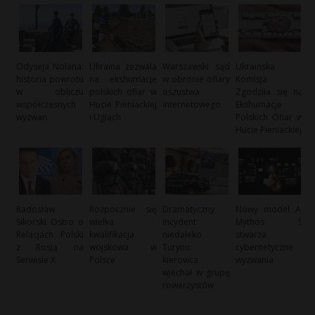
Odyseja Nolana:
Ukraina zezwala
Warszawski sąd
Ukraińska
historia powrotu
na ekshumacje
w obronie ofiary
Komisja
w obliczu
polskich ofiar w
oszustwa
Zgodziła się na
współczesnych
Hucie Pieniackiej
internetowego
Ekshumacje
wyzwań
i Ugłach
Polskich Ofiar w
Hucie Pieniackiej
Radosław
Rozpocznie się
Dramatyczny
Nowy model AI
Sikorski Ostro o
wielka
incydent
Mythos 5
Relacjach Polski
kwalifikacja
niedaleko
stwarza
z Rosją na
wojskowa w
Turynu:
cybernetyczne
Serwisie X
Polsce
kierowca
wyzwania
wjechał w grupę
rowerzystów