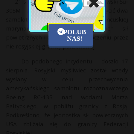
21 sierpnia rosyjski samolot myśliwski Su-
30SM został wysłany , aby przechwycić dwa
samoloty rozpoznawcze francuskiej
marynarki wojennej i brytyjskich sił
POLUB
powietrznych i zapobiec przekroczeniu przez
NAS!
nie rosyjskiej granicy państwowej
Do podobnego incydentu doszło 17
sierpnia. Rosyjski myśliwiec został wtedy
wysłany w celu przechwycenia
amerykańskiego samolotu rozpoznawczego
Boeing RC-135 nad wodami Morza
Bałtyckiego, w pobliżu granicy z Rosją.
Podkreślono, że jednostka sił powietrznych
USA zbliżała się do granicy Federacji
Rosyjskiej.