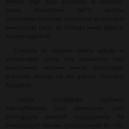
kolejne tego typu incydenty w ostatnim
P
czasie. Dodatkowo, NATO zarzuca
rosyjskiemu lotnictwu naruszenie przestrzeni
powietrznej Danii, do którego miało dojść w
*
zeszłym tygodniu.
E
r
Czytamy, że rosyjskie radary wykryły w
E
i
poniedziałek cztery cele powietrzne nad
l
neutralnymi wodami Morza Bałtyckiego.
i
l
Jednostki zbliżały się do granicy Federacji
Rosyjskiej.
„Załoga rosyjskiego myśliwca
zidentyfikowała cele powietrzne jako
strategiczny samolot rozpoznawczy Sił
Powietrznych Stanów Zjednoczonych RC-135,