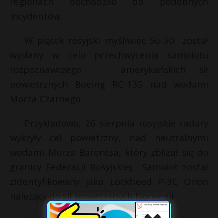
regionach dochodziło do podobnych
incydentów.
W piątek rosyjski myśliwiec Su-30 został
wysłany w celu przechwycenia samolotu
rozpoznawczego amerykańskich sił
powietrznych Boeing RC-135 nad wodami
Morza Czarnego.
Przykładowo, 26 sierpnia rosyjskie radary
wykryły cel powietrzny, nad neutralnymi
wodami Morza Barentsa, który zbliżał się do
granicy Federacji Rosyjskiej. Samolot został
zidentyfikowany jako Lockheed P-3C Orion
należący do sił powietrznych Norwegii .