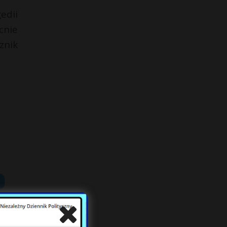
edii
cnie
znik