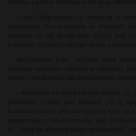
dziecko, a potem odebrała sobie życie, kilkakro
– Ewa i Rafał bardzo się cieszyli na to dzi
zatrudnieni. Ona pracowała za biurkiem, on 
zakochali. On był od niej dużo starszy, miał s
znaczenia. Od sześciu lat byli razem, a małżeń
Wyczekiwany przez rodziców synek urodzi
dlaczego wczesnym rankiem w tajemnicy prz
piwnicy, aby dokonać tak makabrycznej zbrodni 
– Widziałam ich przed kilkoma dniami, już z
promienni – mówi pani Krystyna (70 l.), są
Krowodrzy Górce jest wstrząśnięta tym, co s
małżeństwem. Takim z odzysku, więc tym bardzie
M. – Może po porodzie sobie nie poradziła? – sp