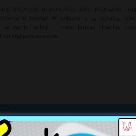
ary. Depresję poporodową jako przyczynę trag
atrzymano nikogo w związku z tą sprawą, obe
 na wyniki sekcji – mówi Janusz Hnatko, rzec
d opieką psychologów.
X