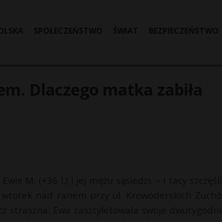
OLSKA
SPOŁECZEŃSTWO
ŚWIAT
BEZPIECZEŃSTWO
m. Dlaczego matka zabiła
ie M. (+36 l.) i jej mężu sąsiedzi. – I tacy szczęśl
 we wtorek nad ranem przy ul. Krowoderskich Zuch
zecz straszna: Ewa zasztyletowała swoje dwutygodn