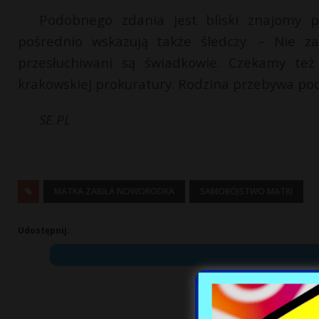
Podobnego zdania jest bliski znajomy p
pośrednio wskazują także śledczy. – Nie z
przesłuchiwani są świadkowie. Czekamy też
krakowskiej prokuratury. Rodzina przebywa po
SE.PL
MATKA ZABIŁA NOWORODKA
SAMOBÓJSTWO MATKI
Udostępnij: