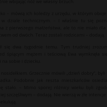
tnie wbijając nóż we własny brzuch.
ecko – mówią ich koledzy z urzędu, w którym oboje 
w dziale technicznym. – I właśnie tu się pozna
yna z pierwszego małżeństwa, ale to nie miało dla 
stwem od dwóch. Teraz zostali rodzicami – dodają.
ł się dwa tygodnie temu. Tym trudniej zrozum
ed śpiącym mężem i teściową Ewa wymknęła si
na sobie i dziecku.
 nosidełkiem. Grzecznie mówili „dzień dobry”, byli 
siadka. Podobnie jak reszta mieszkańców osiedl
ię stało. – Mimo sporej różnicy wieku byli zgo
j szczęśliwym – dodają. Nie wierzą w złe intencje
ekulują.