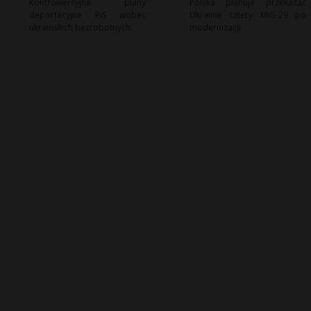
Kontrowersyjne plany
Polska planuje przekazać
deportacyjne PiS wobec
Ukrainie cztery MiG-29 po
ukraińskich bezrobotnych
modernizacji