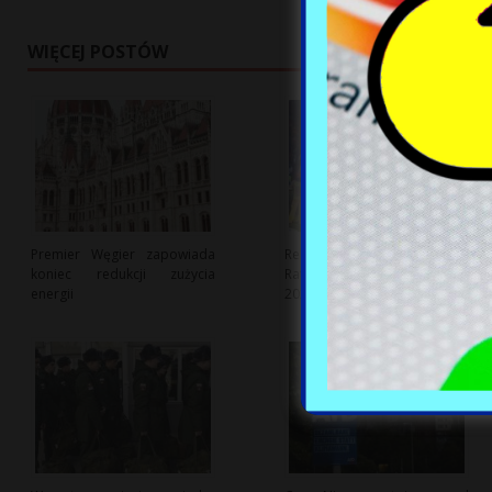
WIĘCEJ POSTÓW
Premier Węgier zapowiada
Rekordowe Zespoły
koniec redukcji zużycia
Ratownictwa Medycznego w
energii
2026 roku