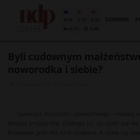
DZIENNIK
P
4.30
3.73
5.02
0.18
4.60
Byli cudownym małżeństwe
noworodka i siebie?
30 listopada, 2017
Społeczeństwo
Spokojni, normalni, uśmiechnięci – mówią o Ew
dodają przyjaciele. Dlatego to, co stało się
Krakowie, jest dla nich szokiem. A stała się r