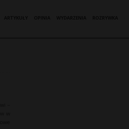
ARTYKUŁY
OPINIA
WYDARZENIA
ROZRYWKA
iwi –
ów w
iowe