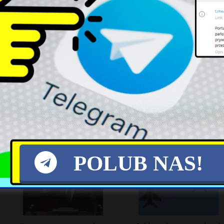
Zełenski kontra Załużny:
Nowy Projekt Pomocy dla
Wyniki sondażu wskazują na
Osób z
zmiany w ukraińskiej polityce
Niepełnosprawnościami w
Polsce
POLUB NAS!