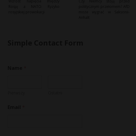
Wzrost napięcia między
Czy Niemcy stoją przed
Rosją a NATO: Ryzyko
politycznym przełomem? AfD
rosyjskiej prowokacji
może wygrać w Saksonii-
Anhalt
Simple Contact Form
Name
*
Pierwszy
Ostatni
Email
*
E