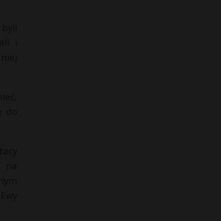
byli
li i
niej
ieć,
ę do
tacy
a na
dnym
 Ewy