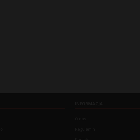
INFORMACJA
O nas
wo
Regulamin
Kontakt